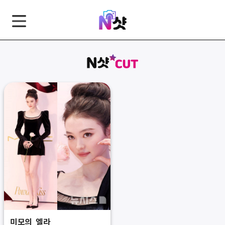
GNB
본
풋
문
터
바
바
로
로
가
가
기
기
미모의 엘라