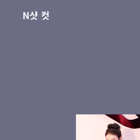
N샷 컷
GNB
본
풋
문
터
바
바
로
로
가
가
기
기