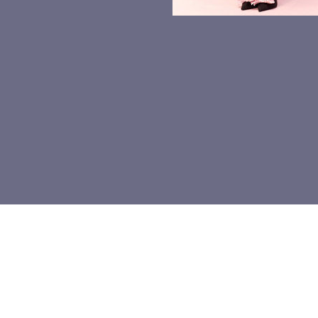
주소 : 서
N샷