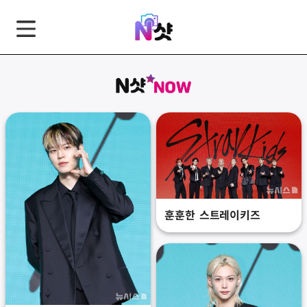
GNB
본
풋
문
터
바
바
로
로
가
가
기
기
훈훈한 스트레이키즈