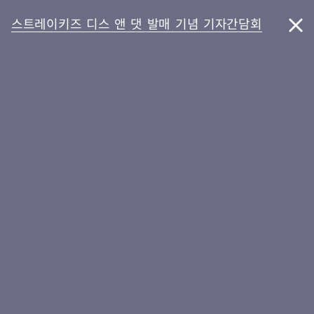
스트레이키즈 디스 앤 댓 발매 기념 기자간담회
GNB
본
풋
문
터
바
바
로
로
가
가
기
기
스트레이키즈 디스 앤 댓
스트레이키즈 필릭스, 여심
발매 기념 기자간담회
저격