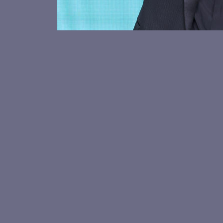
포즈 취
컴백하는
스트레이키즈 필릭스, 훈훈