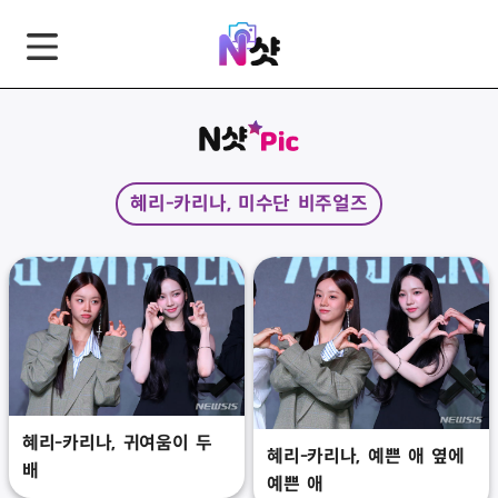
GNB
본
풋
문
터
바
바
로
로
가
가
혜리-카리나, 미수단 비주얼즈
기
기
혜리-카리나, 귀여움이 두
혜리-카리나, 예쁜 애 옆에
배
예쁜 애