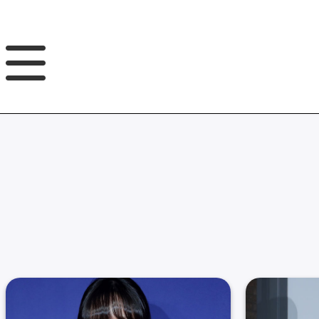
GNB
본
풋
문
터
바
바
로
로
가
가
기
기