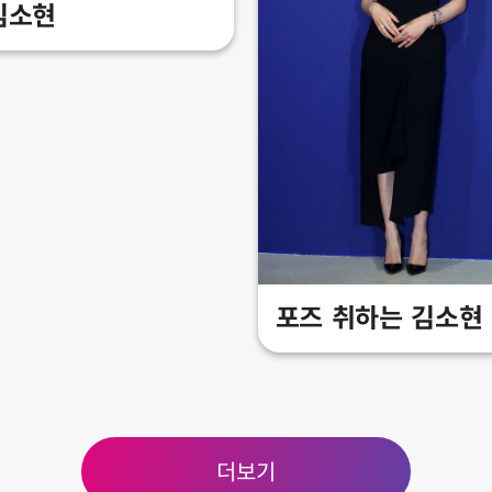
김소현
포즈 취하는 김소현
더보기