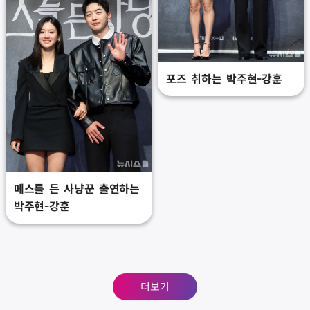
포즈 취하는 박주현-강훈
메스를 든 사냥꾼 출연하는
박주현-강훈
더보기