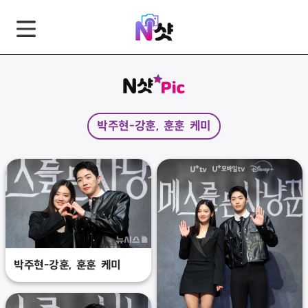
GNB
본
풋
문
터
바
바
로
로
가
가
박주현-강훈, 훈훈 케미
기
기
박주현-강훈, 훈훈 케미