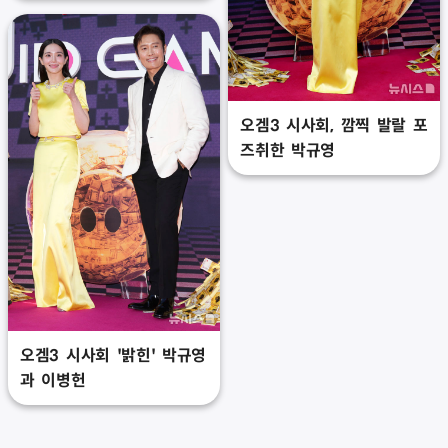
오겜3 시사회, 깜찍 발랄 포
즈취한 박규영
오겜3 시사회 '밝힌' 박규영
과 이병헌