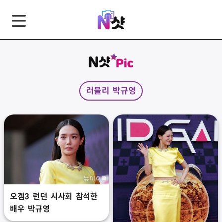
GNB
본
풋
문
터
바
바
로
로
가
가
러블리 박규영
기
기
오겜3 런던 시사회 참석한
배우 박규영