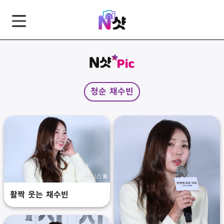
GNB
본
풋
문
터
바
바
로
로
가
가
청순 채수빈
기
기
활짝 웃는 채수빈