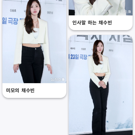
인사말 하는 채수빈
미모의 채수빈