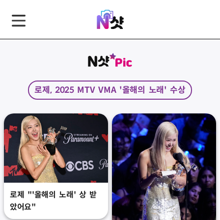
GNB
본
풋
문
터
바
바
로
로
가
가
로제, 2025 MTV VMA '올해의 노래' 수상
기
기
로제 "'올해의 노래' 상 받
았어요"