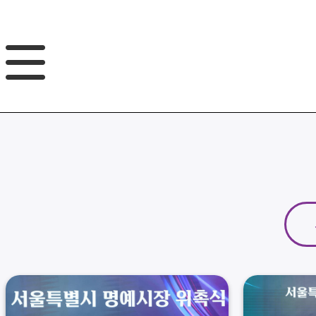
GNB
본
풋
문
터
바
바
로
로
가
가
기
기