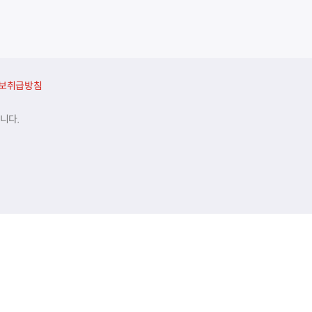
보취급방침
니다.