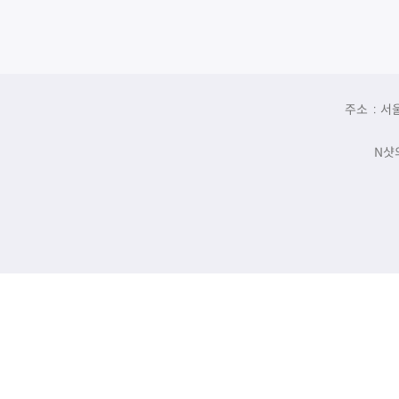
주소 : 서
N샷