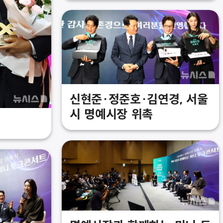
신현준·정준호·김연경, 서울
시 명예시장 위촉