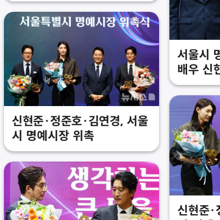
서울시 
배우 신
신현준·정준호·김연경, 서울
시 명예시장 위촉
신현준·