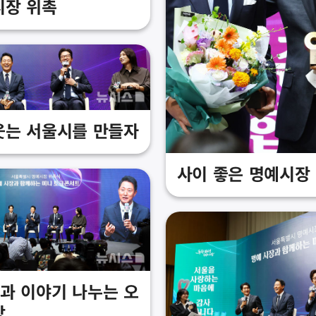
시장 위촉
웃는 서울시를 만들자
사이 좋은 명예시장
과 이야기 나누는 오
장