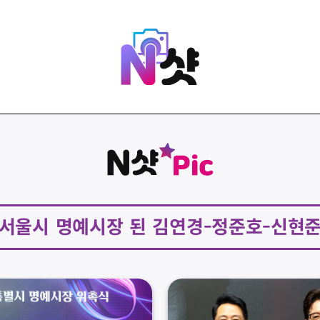
서울시 명예시장 된 김연경-정준호-신현