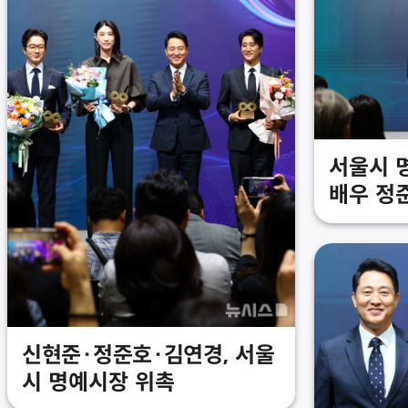
서울시 
배우 정
신현준·정준호·김연경, 서울
시 명예시장 위촉