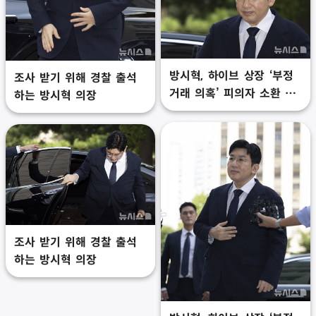
방시혁, 하이브 상장 ‘부정
조사 받기 위해 경찰 출석
거래 의혹’ 피의자 소환 조
하는 방시혁 의장
사 출석
조사 받기 위해 경찰 출석
하는 방시혁 의장