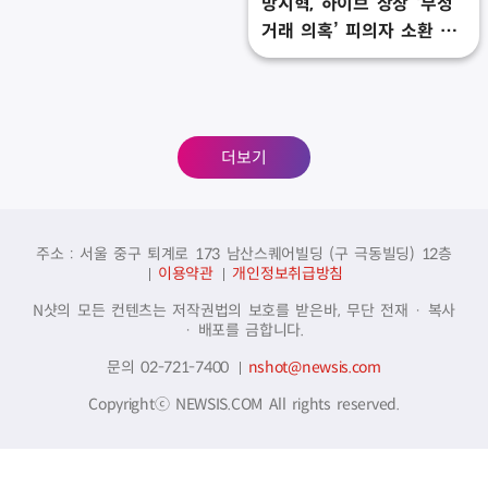
방시혁, 하이브 상장 ‘부정
거래 의혹’ 피의자 소환 조
사 출석
더보기
주소 : 서울 중구 퇴계로 173 남산스퀘어빌딩 (구 극동빌딩) 12층
이용약관
개인정보취급방침
N샷의 모든 컨텐츠는 저작권법의 보호를 받은바, 무단 전재 · 복사
· 배포를 금합니다.
문의 02-721-7400
nshot@newsis.com
Copyrightⓒ NEWSIS.COM All rights reserved.