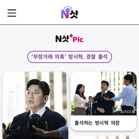
GNB
본
풋
문
터
바
바
로
로
가
가
'부정거래 의혹' 방시혁, 경찰 출석
기
기
출석하는 방시혁 의장