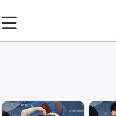
GNB
본
풋
문
터
바
바
로
로
가
가
기
기