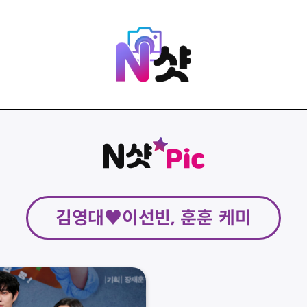
김영대♥이선빈, 훈훈 케미