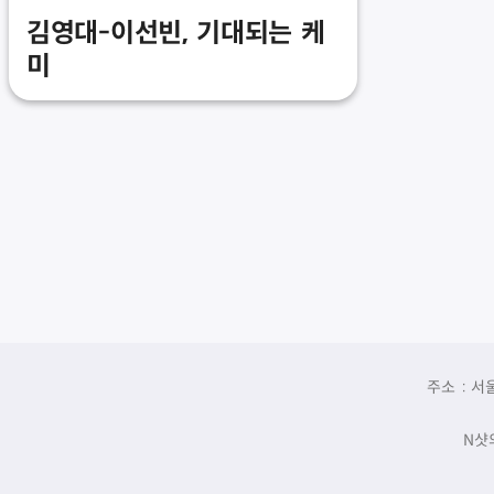
김영대-이선빈, 기대되는 케
미
주소 : 서
N샷