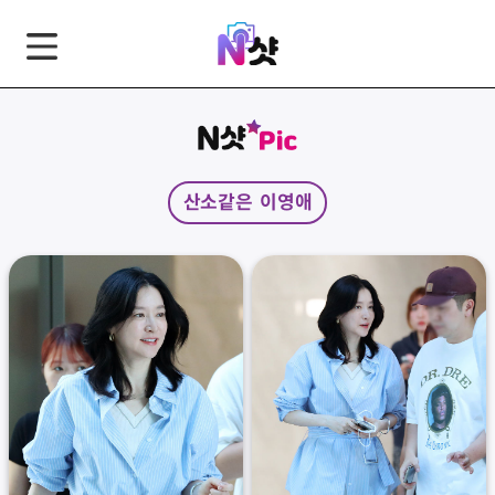
GNB
본
풋
문
터
바
바
로
로
가
가
산소같은 이영애
기
기