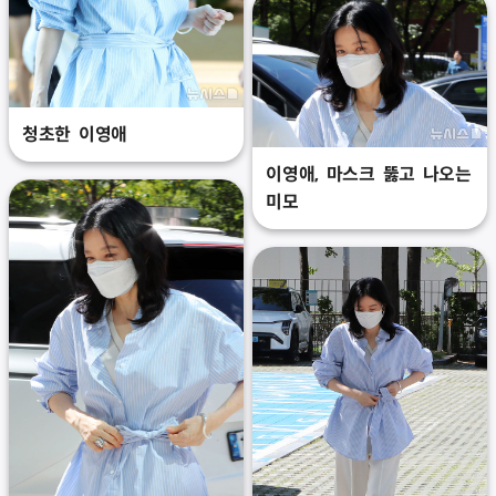
청초한 이영애
이영애, 마스크 뚫고 나오는
미모