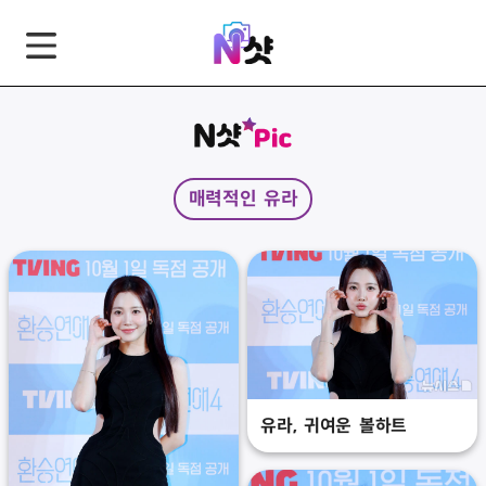
GNB
본
풋
문
터
바
바
로
로
가
가
매력적인 유라
기
기
유라, 귀여운 볼하트