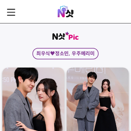
GNB
본
풋
문
터
바
바
로
로
가
가
최우식♥정소민, 우주메리미
기
기