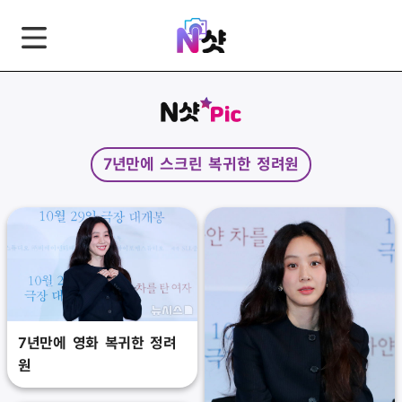
GNB
본
풋
문
터
바
바
로
로
가
가
7년만에 스크린 복귀한 정려원
기
기
7년만에 영화 복귀한 정려
원