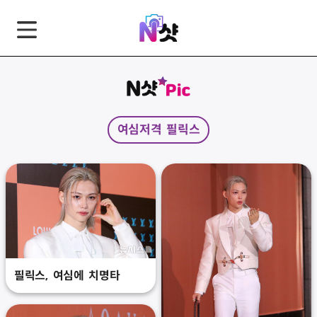
GNB
본
풋
문
터
바
바
로
로
가
가
여심저격 필릭스
기
기
필릭스, 여심에 치명타