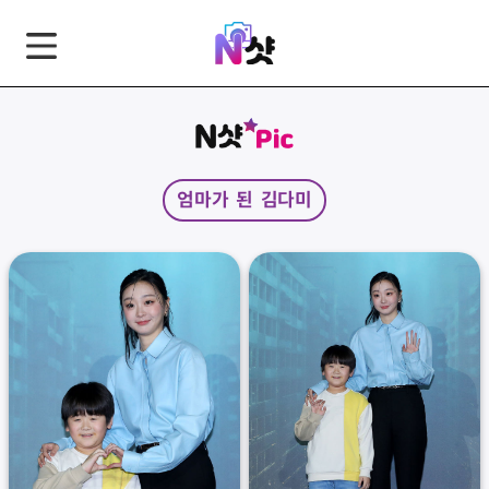
GNB
본
풋
문
터
바
바
로
로
가
가
엄마가 된 김다미
기
기