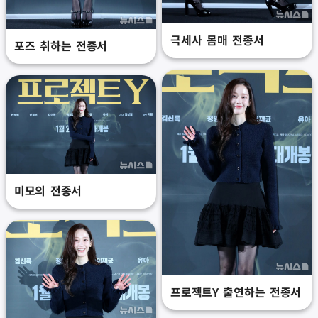
극세사 몸매 전종서
포즈 취하는 전종서
미모의 전종서
프로젝트Y 출연하는 전종서