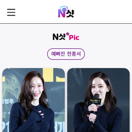
GNB
본
풋
문
터
바
바
로
로
가
가
예뻐진 전종서
기
기