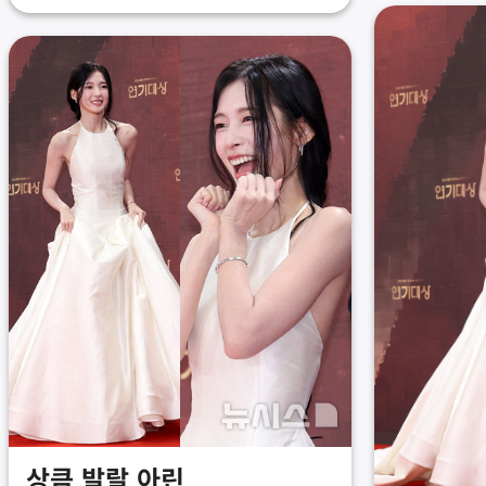
상큼 발랄 아린