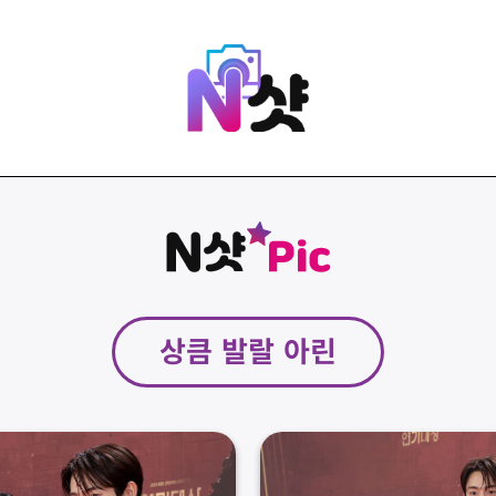
상큼 발랄 아린