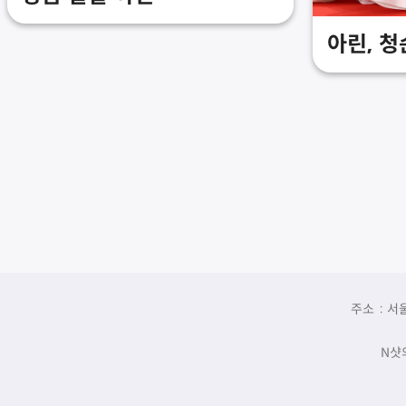
아린, 청
주소 : 서
N샷