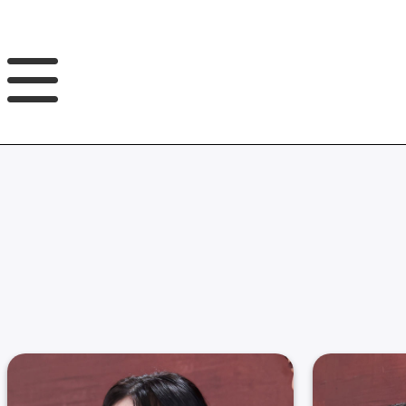
GNB
본
풋
문
터
바
바
로
로
가
가
기
기