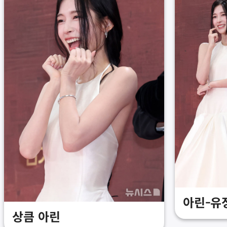
아린-유
상큼 아린