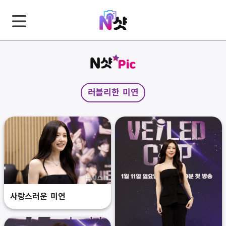
GNB
본
풋
문
터
바
바
로
로
가
가
러블리한 미연
기
기
사랑스러운 미연