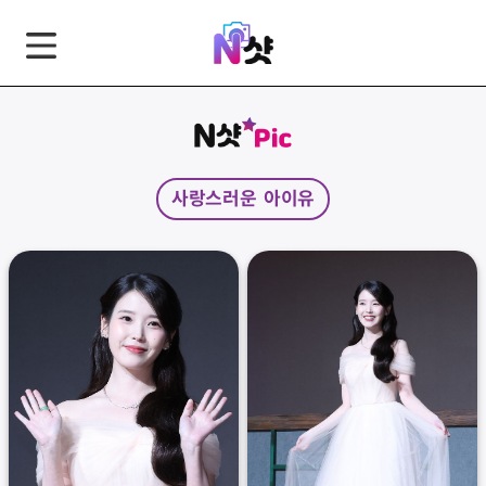
GNB
본
풋
문
터
바
바
로
로
가
가
사랑스러운 아이유
기
기