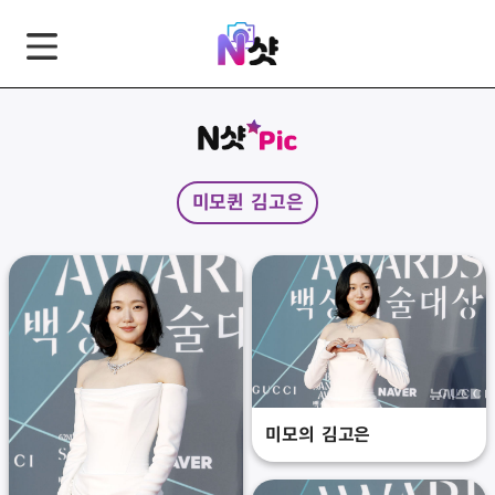
GNB
본
풋
문
터
바
바
로
로
가
가
미모퀸 김고은
기
기
미모의 김고은