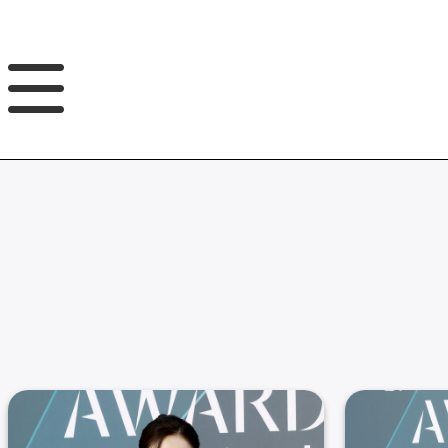
GNB
본
풋
문
터
바
바
로
로
가
가
기
기