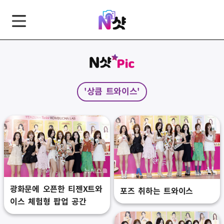
GNB
본
풋
문
터
바
바
로
로
가
가
'상큼 트와이스'
기
기
광화문에 오픈한 티젠X트와
포즈 취하는 트와이스
이스 체험형 팝업 공간