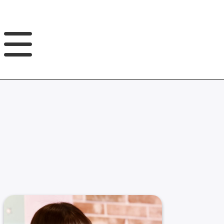
GNB
본
풋
문
터
바
바
로
로
가
가
기
기