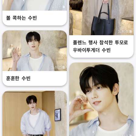
볼 콕하는 수빈
폴렌느 행사 참석한 투모로
우바이투게더 수빈
훈훈한 수빈