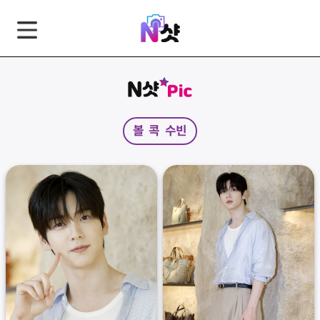
GNB
본
풋
문
터
바
바
로
로
가
가
볼 콕 수빈
기
기