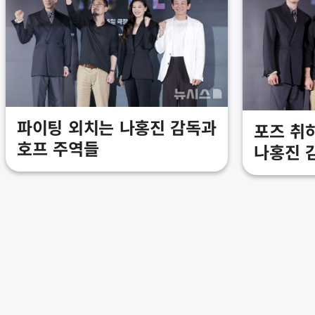
파이팅 외치는 나홍진 감독과
포즈 취
호프 주역들
나홍진 