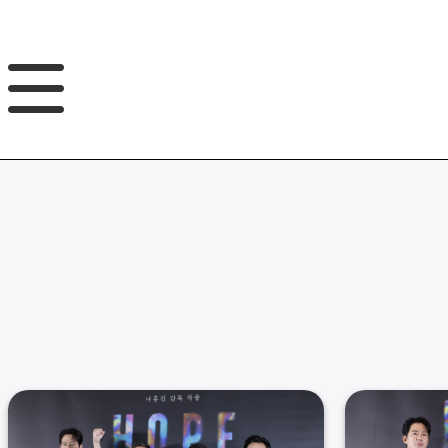
GNB
본
풋
문
터
바
바
로
로
가
가
기
기