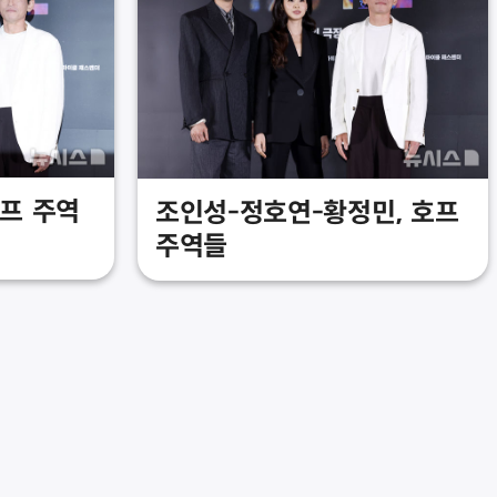
호프 주역
조인성-정호연-황정민, 호프
주역들