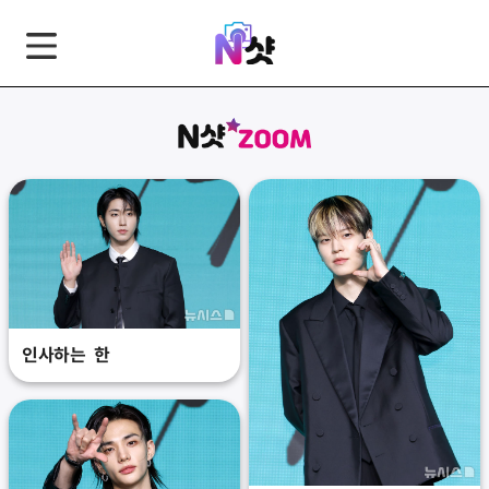
GNB
본
풋
문
터
바
바
로
로
가
가
기
기
인사하는 한