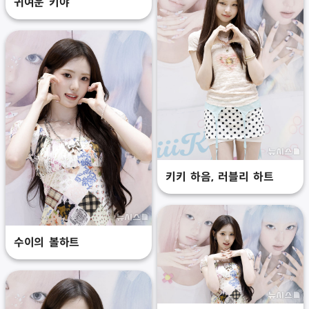
귀여운 키야
키키 하음, 러블리 하트
수이의 볼하트