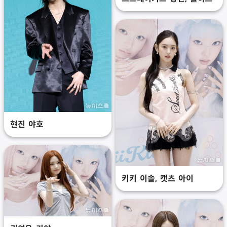
현진 야호
키키 이솔, 캣츠 아이