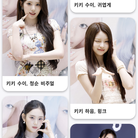
키키 수이, 귀엽게
키키 수이, 청순 비주얼
키키 하음, 윙크