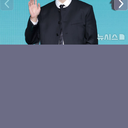
귀여운 키야
키키 하음, 러블리 하트
수이의 볼하트