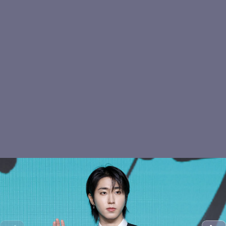
현진 야호
키키 이솔, 캣츠 아이