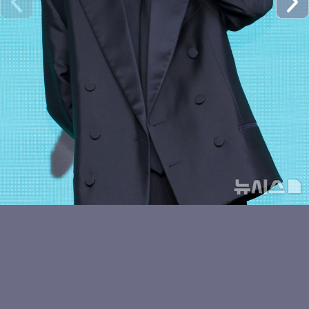
수이의 볼하트
키키 수이, 귀엽게