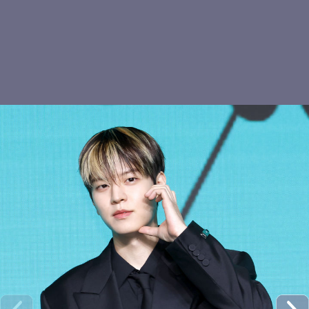
현진 야호
스트레이키즈 현진, 눈빛
키키 하음, 러블리 하트