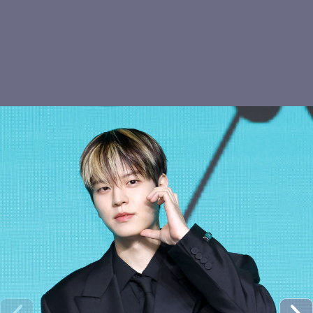
현진 야호
스트레이키즈 현진, 눈빛
키키 하음, 러블리 하트