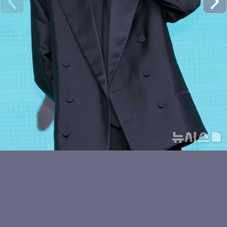
수이의 볼하트
키키 수이, 귀엽게