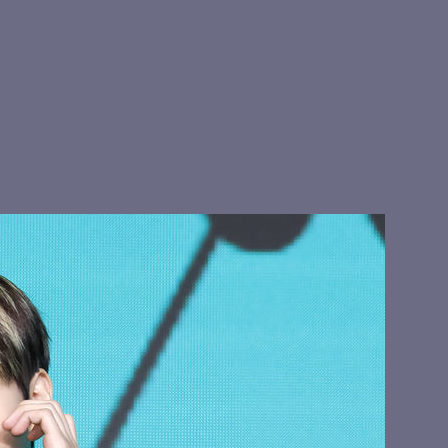
스
여심 저격 현진
키야