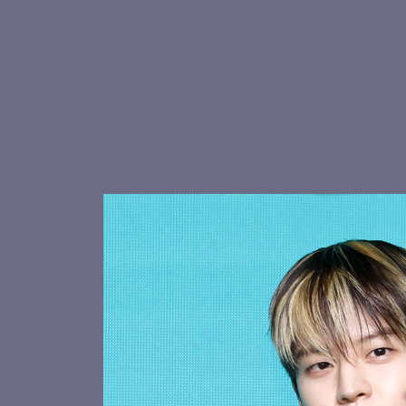
현진 피
스트레이키즈 창빈, 볼하트
귀여운 