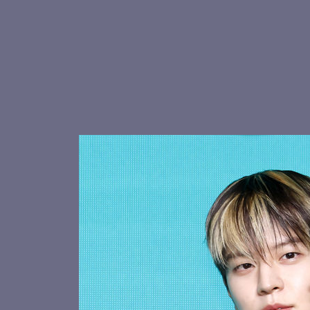
스트레이키즈 창빈, 볼하트
현진 야