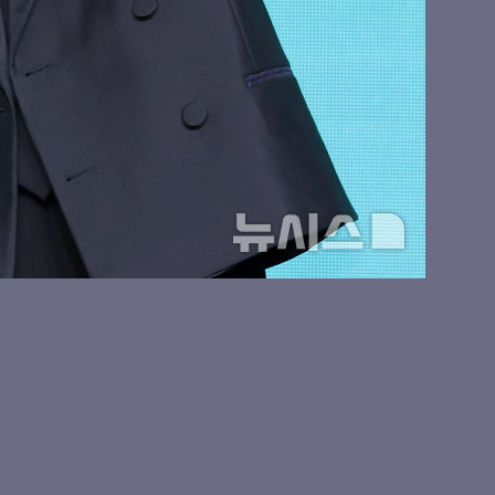
, 러블리 하트
키키 수이, 귀엽게