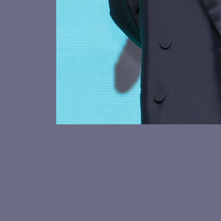
키키 하음
수이의 볼하트