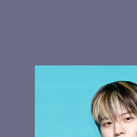
현진 피
스트레이키즈 창빈, 볼하트
귀여운 