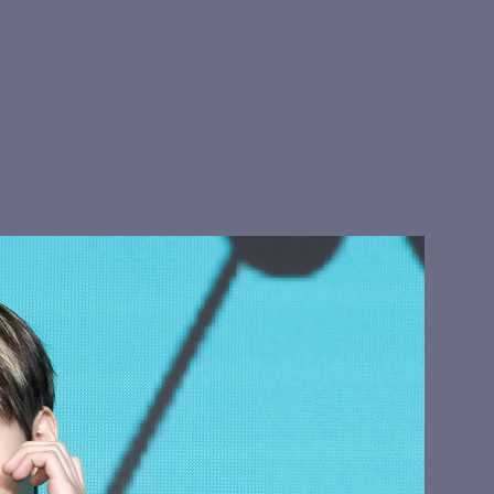
스
여심 저격 현진
키야