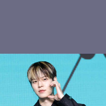
스트레이키즈 현진, 볼하트
여심 저격 현진
키키 수이, 청순 비주얼