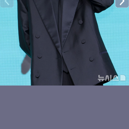
수이의 볼하트
키키 수이, 귀엽게