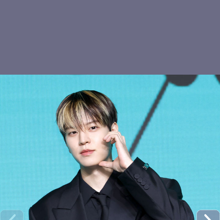
현진 야호
스트레이키즈 현진, 눈빛
키키 하음, 러블리 하트