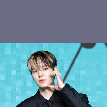
여심 저격 현진
스트레이키즈 창빈, 볼하트
냉미녀 이솔