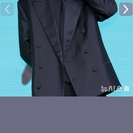
키키 이솔, 캣츠 아이
귀여운 키야
키키 하음, 러블리 하트