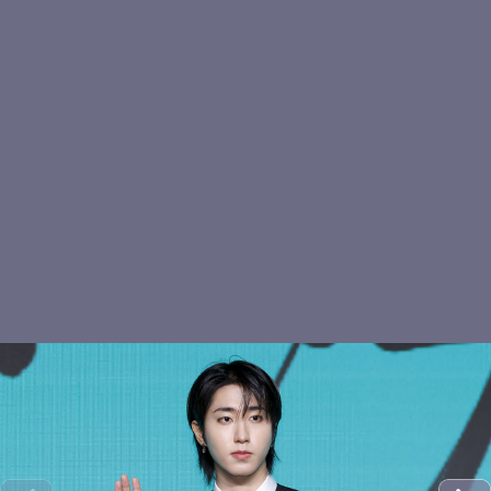
현진 야호
키키 이솔, 캣츠 아이