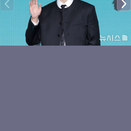
귀여운 키야
키키 하음, 러블리 하트
수이의 볼하트