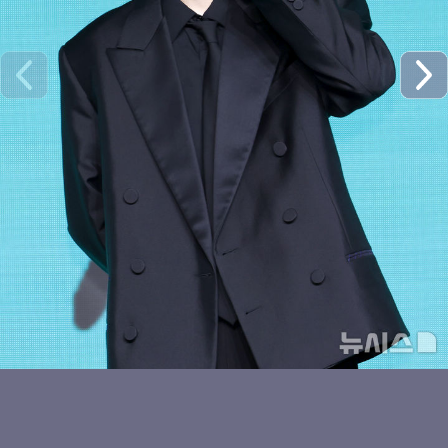
키키 하음, 윙크
냉미녀 이솔