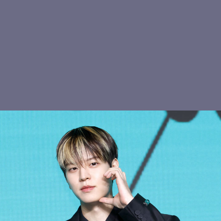
스트레이키즈 현진, 볼하트
여심 저격 현진
키키 수이, 청순 비주얼